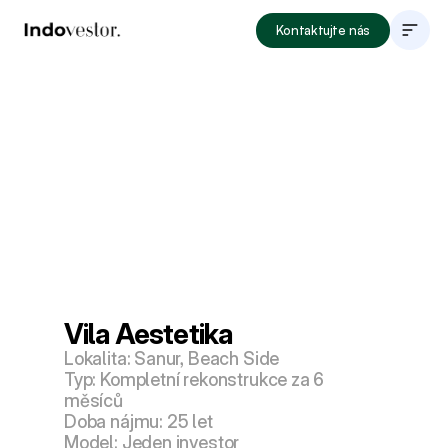
Kontaktujte nás
O společnosti
Investiční nabídky
Jak investovat
Lokality
Blog
Portfolio
Vila Aestetika
Lokalita: Sanur, Beach Side
Typ: Kompletní rekonstrukce za 6 
měsíců
Doba nájmu: 25 let
Model: Jeden investor